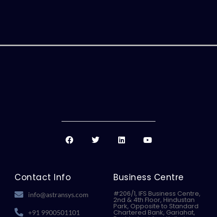
F
T
L
Y
a
w
i
o
c
i
n
u
e
t
k
t
b
t
e
u
o
e
d
b
Contact Info
Business Centre
o
r
i
e
k
n
#206/1, IFS Business Centre,
info@astransys.com
2nd & 4th Floor, Hindustan
Park, Opposite to Standard
Chartered Bank, Gariahat,
+91 9900501101