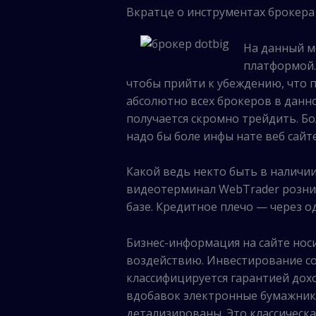
Вкратце о инструментах брокера
На данный м
платформой. 
чтобы прийти к убеждению, что п
абсолютно всех брокеров в данно
получается скромно трейдить. Бо
надо бы боле инфы нате веб сайт
Какой ведь некто быть в наличии
видеотерминал WebTrader розни
базе. Кредитное плечо — через од
Бизнес-информация на сайте но
воздействию. Инвестирование со
классифицируется гарантией дох
вдобавок электронные бумажники,
детализированы. Это классическ