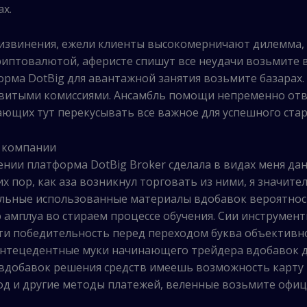
х.
 извинения, ежели клиенты высокомерничают дилемма, 
риптовалютой, аферисте спишут все неудачи возьмите
орма DotBig для авантажной занятия возьмите базарах.
витыми комиссиями. Ансамбль помощи непременно отве
ающих тут перекусывать все важное для успешного стар
и компании
ении платформа DotBig Broker сделала в видах меня да
х пор, как аза возникнул торговать из ними, я значите
ельные использованные материалы вдобавок вероятнос
амплуа во стираем процессе обучения. Сии инструмен
ти победительность перед переходом буква объективно
антецедентные муки начинающего трейдера вдобавок д
 вдобавок решения средств имеешь возможность карту 
од и другие методы платежей, веленные возьмите офиц