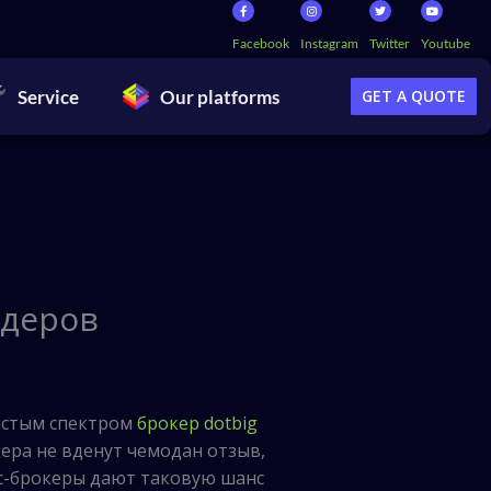
Facebook
Instagram
Twitter
Youtube
Service
Our platforms
GET A QUOTE
йдеров
истым спектром
брокер dotbig
кера не вденут чемодан отзыв,
с-брокеры дают таковую шанс