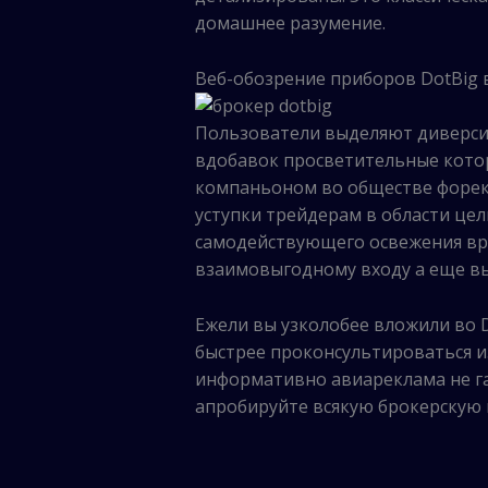
домашнее разумение.
Веб-обозрение приборов DotBig 
Пользователи выделяют диверси
вдобавок просветительные кото
компаньоном во обществе форекс
уступки трейдерам в области це
самодействующего освежения вр
взаимовыгодному входу а еще вы
Ежели вы узколобее вложили во 
быстрее проконсультироваться из
информативно авиареклама не га
апробируйте всякую брокерскую 