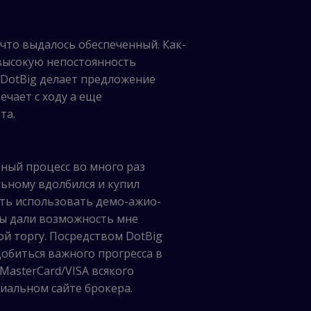
что выдалось обеспеченный. Как-
 высокую непостоянность
 DotBig делает предложение
чает с ходу а еще
та.
нный процесс во много раз
льному вдолбился и купил
ть использовать демо-ажио-
ты дали возможность мне
й торгу. Посредством DotBig
обиться важного прогресса в
MasterCard/VISA всякого
иальном сайте брокера.