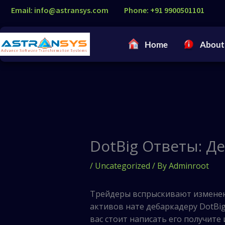
Skip
Email: info@astransys.com
Phone: +91 9900501101
to
content
Home
About
DotBig Ответы: Д
/
Uncategorized
/ By
Adminroot
Трейдеры вспрыскивают изменен
активов нате дебаркадеру DotBig
вас стоит написать его получите