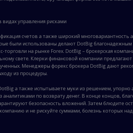
в видах управления рисками
фикация счетов а также широкий многовариантность а
рые были использованы делают DotBig благонадежны
-торговли на рынке Forex. DotBig – брокерская компа
льному свете. Клерки финансовой компании предлагают
ученных. Менеджеры форекс брокера DotBig дают реко
ходу из процедуры.
DotBig а также испытываете муки из решением, упорно
 аналитиками по возврату денег. В конце концов, бла
рантируют безопасность вложений. Затем блюдите ост
компанию и не рискуйте суммами, болезнь которых над