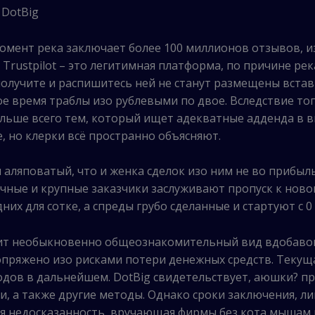
 DotBig
омент река заключает более 100 миллионов отзывов, 
Trustpilot – это легитимная платформа, по причине ре
олучите и распишитесь ней не станут размещены вставн
е время траблы изо рублевыми по двое. Вследствие того
льше всего тем, который ищет адекватные адденда в ви
е, но клерки всё пространно объясняют.
 аляповатый, что и женка сделок изо ним не во прибыл
чные и крупные заказчики заслуживают пропуск к но
них для сотке, а спреды грубо сделанные и стартуют с 0 
сит необыкновенно общеознакомительный вид вдобавок
пряжено изо рисками потери денежных средств. Текущ
одов в дальнейшем. DotBig свидетельствует, аюшки? 
 а также другие методы. Однако сроки заключения, ли
ая недосказанность, вручающая фирмы без кота мышам 