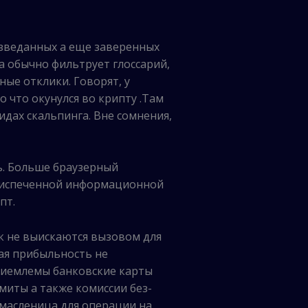
изведанных а еще заверенных
ка обычно фильтрует глоссарий,
ые отклики. Говорят, у
 что окунулся во крипту .Там
дах скальпинга. Вне сомнения,
ь. Больше браузерный
воиспеченной информационной
пт.
 не выискаются вызовом для
ая прибыльность не
приемлемы банковские карты
миты а также комиссии без-
масленица для операции на