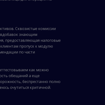
ктивов. Сквозистые комиссии
м вдобавок знающим
ния, предоставляющая налоговые
 клиентам пропуск к модулю
мендации по части
 аттестовываем как можно
гость обещаний а еще
орожность, беспрестанно полно
еюсь очутиться критичной.