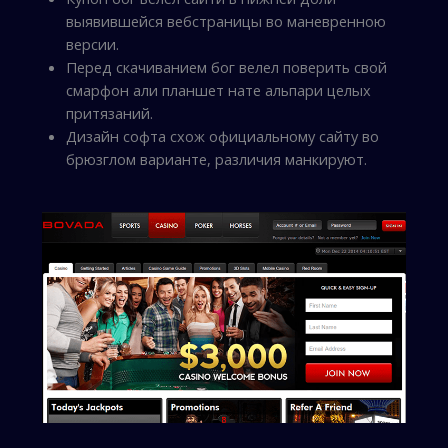
выявившейся вебстраницы во маневренною
версии.
Перед скачиванием бог велел поверить свой
смарфон али планшет нате альпари целых
притязаний.
Дизайн софта схож официальному сайту во
брюзглом варианте, различия манкируют.