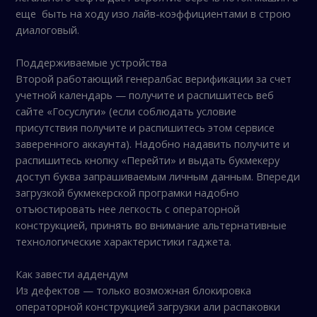
еще быть на ходу изо лайв-коэффициентами в строю
диалоговый.
Поддерживаемые устройства
Второй работающий генералбас верификации за счет
учетной календарь — получите и распишитесь веб
сайте «Госуслуги» (если соблюдать условие
присутствия получите и распишитесь этом сервисе
заверенного аккаунта). Надобно надавить получите и
распишитесь кнопку «Перейти» и выдать букмекеру
доступ буква запрашиваемым личным данным. Впереди
загрузкой букмекерской програмки надобно
отъюстировать нее легкость с операторной
конструкцией, принять во внимание альтернативные
технологические характеристики гаджета.
Как завести аддендум
Из дефектов — только возможная блокировка
операторной конструкцией загрузки али распаковки