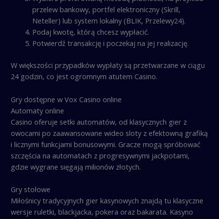
przelew bankowy, portfel elektroniczny (Skrill,
Neteller) lub system lokalny (BLIK, Przelewy24).
Podaj kwotę, którą chcesz wypłacić.
Potwierdź transakcję i poczekaj na jej realizację.
W większości przypadków wypłaty są przetwarzane w ciągu
24 godzin, co jest ogromnym atutem Casino.
Gry dostępne w Vox Casino online
Automaty online
Casino oferuje setki automatów, od klasycznych gier z
owocami po zaawansowane wideo sloty z efektowną grafiką
i licznymi funkcjami bonusowymi. Gracze mogą spróbować
szczęścia na automatach z progresywnymi jackpotami,
gdzie wygrane sięgają milionów złotych.
Gry stołowe
Miłośnicy tradycyjnych gier kasynowych znajdą tu klasyczne
wersje ruletki, blackjacka, pokera oraz bakarata. Kasyno