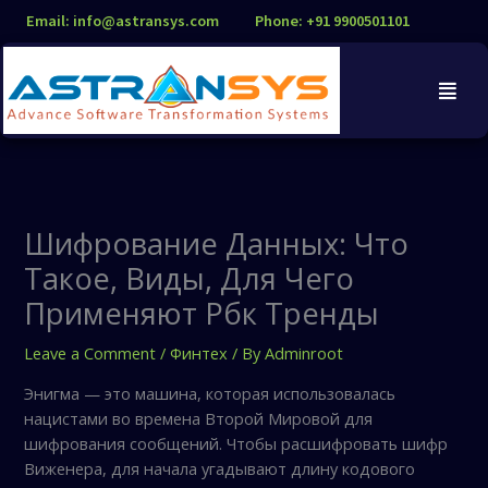
Skip
Email: info@astransys.com
Phone: +91 9900501101
to
content
Шифрование Данных: Что
Такое, Виды, Для Чего
Применяют Рбк Тренды
Leave a Comment
/
Финтех
/ By
Adminroot
Энигма — это машина, которая использовалась
нацистами во времена Второй Мировой для
шифрования сообщений. Чтобы расшифровать шифр
Виженера, для начала угадывают длину кодового