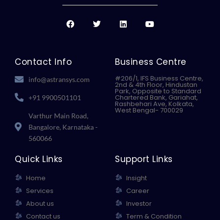
F
T
L
Y
a
w
i
o
c
i
n
u
e
t
k
t
b
t
e
u
o
e
d
b
Contact Info
Business Centre
o
r
i
e
k
n
#206/1, IFS Business Centre,
info@astransys.com
2nd & 4th Floor, Hindustan
Park, Opposite to Standard
Chartered Bank, Gariahat,
+91 9900501101
Rashbehari Ave, Kolkata,
West Bengal- 700029
Varthur Main Road,
Bangalore, Karnataka -
560066
Quick Links
Support Links
Home
Insight
Services
Career
About us
Investor
Contact us
Term & Condition