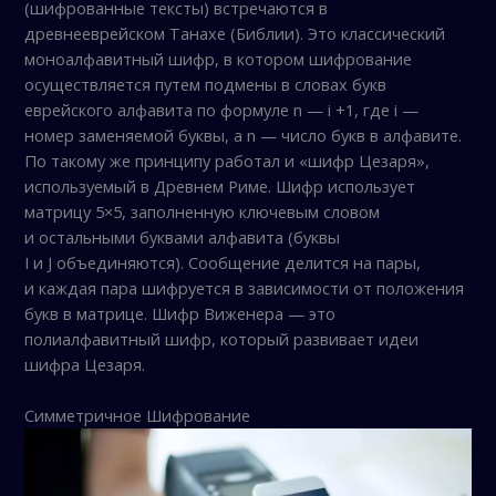
(шифрованные тексты) встречаются в
древнееврейском Танахе (Библии). Это классический
моноалфавитный шифр, в котором шифрование
осуществляется путем подмены в словах букв
еврейского алфавита по формуле n — i +1, где i —
номер заменяемой буквы, а n — число букв в алфавите.
По такому же принципу работал и «шифр Цезаря»,
используемый в Древнем Риме. Шифр использует
матрицу 5×5, заполненную ключевым словом
и остальными буквами алфавита (буквы
I и J объединяются). Сообщение делится на пары,
и каждая пара шифруется в зависимости от положения
букв в матрице. Шифр Виженера — это
полиалфавитный шифр, который развивает идеи
шифра Цезаря.
Симметричное Шифрование