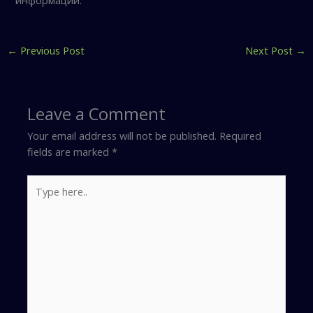
←
Previous Post
Next Post
→
Leave a Comment
Your email address will not be published.
Required
fields are marked
*
Type
here..