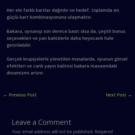
Her ele farklı kartlar dağıtılır ve hedef
,
toplamda en
güçlü kart kombinasyonuna ulaşmaktır.
Bakara, oynanışı son derece basit olsa da
,
çeşitli bonus
seçenekleri ve yan bahislerle daha heyecanlı hale
getirilebilir.
Gerçek krupiyelerle yönetilen masalarda
,
oyunun görsel
efektleri ve canlı yayın kalitesi
bakara masasındaki
dinamizmi artırır.
←
Previous Post
Next Post
→
Leave a Comment
Your email address will not be published.
Required