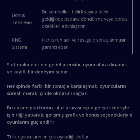
Bu semboller, belirli sayıda denk
Bonus
geldiğinde bedava döndürme veya bonus
Tetikleyici
özellikleri etkinleştirir
RNG
Her turun adil ve rastgele sonuçlanmasını
Sistemi
garanti eder
Slot makinelerinin genel prensibi
,
oyunculara dinamik
ve keyifli bir deneyim sunar.
Her spinde farklı bir sonuçla karşılaşmak
,
oyuncuların
sürekli merak içinde olmasını sağlar.
Bu casino platformu
,
uluslararası oyun geliştiricileriyle
iş birliği yaparak
,
gelişmiş grafik ve bonus seçenekleriyle
oyunlarını güçlendirir.
Türk oyuncuların en çok oynadığı slotlar