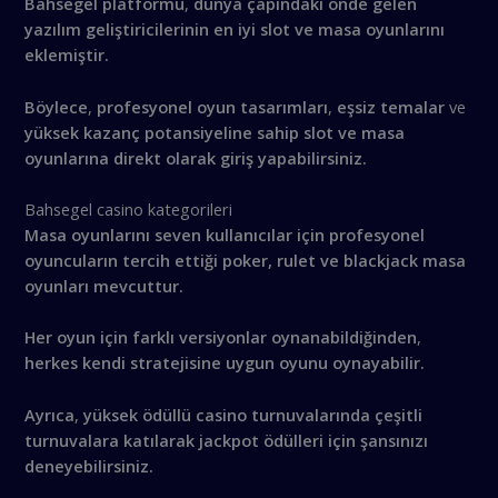
Bahsegel platformu
,
dünya çapındaki önde gelen
yazılım geliştiricilerinin
en iyi slot ve masa oyunlarını
eklemiştir.
Böylece
,
profesyonel oyun tasarımları
,
eşsiz temalar
ve
yüksek kazanç potansiyeline sahip slot ve masa
oyunlarına
direkt olarak giriş yapabilirsiniz.
Bahsegel casino kategorileri
Masa oyunlarını seven kullanıcılar için
profesyonel
oyuncuların tercih ettiği poker, rulet ve blackjack
masa
oyunları mevcuttur.
Her oyun için farklı versiyonlar oynanabildiğinden
,
herkes kendi stratejisine uygun oyunu oynayabilir.
Ayrıca
,
yüksek ödüllü casino turnuvalarında
çeşitli
turnuvalara katılarak
jackpot ödülleri için şansınızı
deneyebilirsiniz.