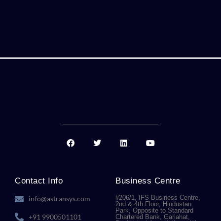
F
T
L
Y
a
w
i
o
c
i
n
u
e
t
k
t
b
t
e
u
o
e
d
b
Contact Info
Business Centre
o
r
i
e
k
n
#206/1, IFS Business Centre,
info@astransys.com
2nd & 4th Floor, Hindustan
Park, Opposite to Standard
+91 9900501101
Chartered Bank, Gariahat,