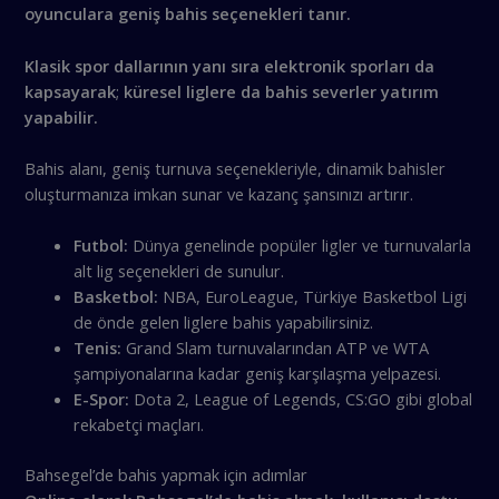
oyunculara geniş bahis seçenekleri tanır.
Klasik spor dallarının yanı sıra elektronik sporları da
kapsayarak
;
küresel liglere
da bahis severler yatırım
yapabilir.
Bahis alanı, geniş turnuva seçenekleriyle, dinamik bahisler
oluşturmanıza imkan sunar ve kazanç şansınızı artırır.
Futbol:
Dünya genelinde popüler ligler ve turnuvalarla
alt lig seçenekleri de sunulur.
Basketbol:
NBA, EuroLeague, Türkiye Basketbol Ligi
de önde gelen liglere bahis yapabilirsiniz.
Tenis:
Grand Slam turnuvalarından ATP ve WTA
şampiyonalarına kadar geniş karşılaşma yelpazesi.
E-Spor:
Dota 2, League of Legends, CS:GO gibi global
rekabetçi maçları.
Bahsegel’de bahis yapmak için adımlar