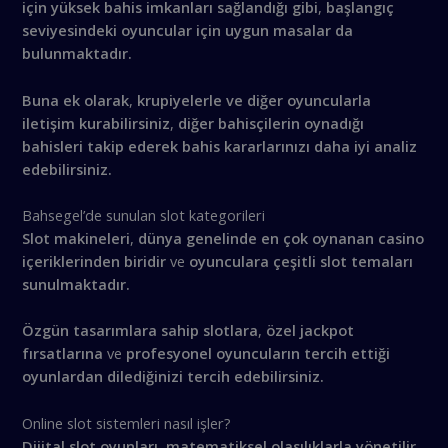
için yüksek bahis imkanları sağlandığı gibi
,
başlangıç
seviyesindeki oyuncular için uygun masalar da
bulunmaktadır.
Buna ek olarak
,
krupiyelerle ve diğer oyuncularla
iletişim kurabilirsiniz
,
diğer bahisçilerin oynadığı
bahisleri takip ederek
bahis kararlarınızı daha iyi analiz
edebilirsiniz.
Bahsegel’de sunulan slot kategorileri
Slot makineleri
,
dünya genelinde en çok oynanan casino
içeriklerinden biridir
ve
oyunculara çeşitli slot temaları
sunulmaktadır.
Özgün tasarımlara sahip slotlara
,
özel jackpot
fırsatlarına
ve
profesyonel oyuncuların tercih ettiği
oyunlardan dilediğinizi tercih edebilirsiniz.
Online slot sistemleri nasıl işler?
Dijital slot oyunları
,
matematiksel olasılıklarla yönetilir.