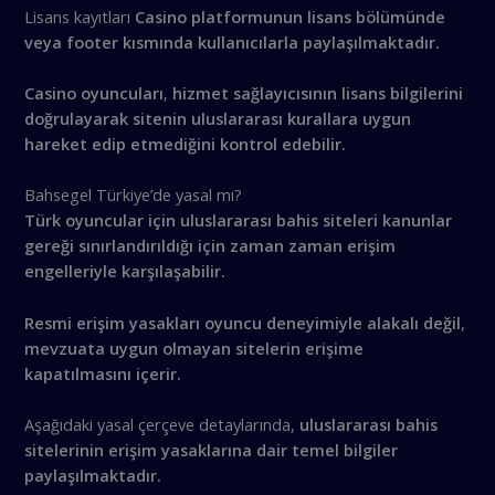
Lisans kayıtları
Casino platformunun lisans bölümünde
veya footer kısmında kullanıcılarla paylaşılmaktadır.
Casino oyuncuları
,
hizmet sağlayıcısının lisans bilgilerini
doğrulayarak
sitenin uluslararası kurallara uygun
hareket edip etmediğini kontrol edebilir.
Bahsegel Türkiye’de yasal mı?
Türk oyuncular için
uluslararası bahis siteleri
kanunlar
gereği sınırlandırıldığı için
zaman zaman erişim
engelleriyle karşılaşabilir.
Resmi erişim yasakları
oyuncu deneyimiyle alakalı değil
,
mevzuata uygun olmayan sitelerin erişime
kapatılmasını içerir.
Aşağıdaki yasal çerçeve detaylarında,
uluslararası bahis
sitelerinin
erişim yasaklarına dair temel bilgiler
paylaşılmaktadır.