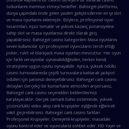
tutkunlarını memnun etmeyi hedefler. Bahsegel platformu,
dünya çapındaki önde gelen yazılım geliştiricilerinin en iyi slot
ve masa oyunlarını eklemiştir. Böylece, profesyonel oyun
tasarımları, eşsiz temalar ve yüksek kazanç potansiyeline
sahip slot ve masa oyunlarına direkt olarak giriş
yapabilirsiniz. Bahsegel casino kategorileri Masa oyunlarını
seven kullanıcılar için profesyonel oyuncuların tercih ettiği
poker, rulet ve blackjack masa oyunları mevcuttur. Her oyun
için farklı versiyonlar oynanabildiğinden, herkes kendi
stratejisine uygun oyunu oynayabilir. Ayrıca, yüksek ödüllü
casino turnuvalarında çeşitli turnuvalara katılarak jackpot
ödülleri için şansınızı deneyebilirsiniz. Bahsegel canlı casino
detayları Gerçekçi bir kumarhane atmosferi arıyorsanız,
Bahsegel canlı casino seçenekleri beklentilerinizi
karşılayacaktır. Gerçek zamanlı bahis sisteminde, yüksek
çözünürlüklü video akışı canlı krupiyeler eşliğinde eğlenceli
vakit geçirebilirsiniz. Bahsegel canlı casino farkları
Profesyonel Krupiyeler: Deneyimli krupiyeler, masadaki
oyunu kontrol eder ve oyuncularla sohbet eder. HD Yayın ve