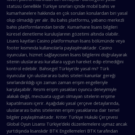
statüsü Genellikle Türkiye sınırları içinde mobil bahis ve
kumarhanelere hakkında en çok sorulan konulardan biri yasal
olup olmadığı yer alır. Bu bahis platformu, yabancı merkezli
bahis platformlarından biridir. Kumarhane lisans bilgileri
küresel denetleme kuruluşlarının gözetimi altında olabilir.
Lisans kayıtları Casino platformunun lisans bölümünde veya
footer kısmında kullanıcılarla paylaşılmaktadır. Casino
oyuncuları, hizmet sağlayıcısının lisans bilgilerini doğrulayarak
sitenin uluslararası kurallara uygun hareket edip etmediğini
kontrol edebilir. Bahsegel Türkiye’de yasal mı? Türk
oyuncular için uluslararası bahis siteleri kanunlar gereği
sınırlandırıldığı için zaman zaman erişim engelleriyle
karşılaşabilir. Resmi erişim yasakları oyuncu deneyimiyle
alakalı değil, mevzuata uygun olmayan sitelerin erişime
kapatılmasını içerir. Aşağıdaki yasal çerçeve detaylarında,
uluslararası bahis sitelerinin erişim yasaklarına dair temel
bilgiler paylaşılmaktadır. Kriter Türkiye Hukuki Çerçevesi
Global Oyun Lisansı Türkiye’deki düzenlemelere uymaz ancak
yurtdışında lisanslıdır BTK Engellemeleri BTK tarafından