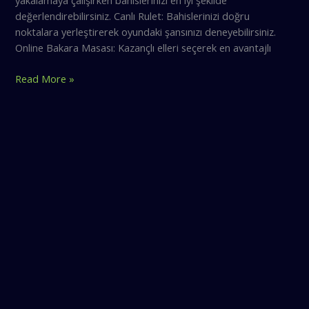
değerlendirebilirsiniz. Canlı Rulet: Bahislerinizi doğru
noktalara yerleştirerek oyundaki şansınızı deneyebilirsiniz.
Online Bakara Masası: Kazançlı elleri seçerek en avantajlı
Read More »